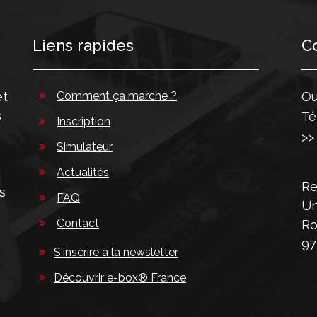
Liens rapides
C
et
Comment ça marche ?
Ou
s
Té
Inscription
>
Simulateur
Actualités
Re
s
FAQ
Un
Contact
Ro
97
S'inscrire à la newsletter
Découvrir e-box® France