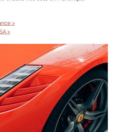
ance >
SA >