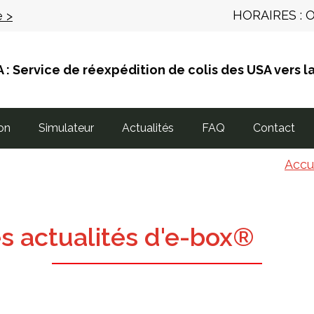
HORAIRES :
O
e >
: Service de réexpédition de colis des USA vers l
ion
Simulateur
Actualités
FAQ
Contact
Accu
s actualités d'e-box®